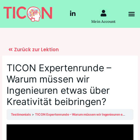
Zum
Post
Menü
L
Inhalt
navigation
M
i
springen
Mein Account
n
k
e
d
i
n
-
TICON Expertenrunde –
i
n
Warum müssen wir
Ingenieuren etwas über
Kreativität beibringen?
Testimonials
TICON Expertenrunde – Warum müssen wir Ingenieuren etwas über Kreativität beibringen?