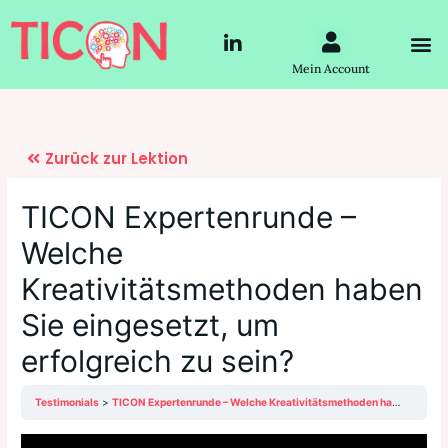
Zum
Post
Menü
L
Inhalt
navigation
M
i
springen
Mein Account
n
k
e
d
i
n
-
TICON Expertenrunde –
i
n
Welche
Kreativitätsmethoden haben
Sie eingesetzt, um
erfolgreich zu sein?
Testimonials
TICON Expertenrunde – Welche Kreativitätsmethoden haben Sie eingesetzt, um erfolgreich zu sein?