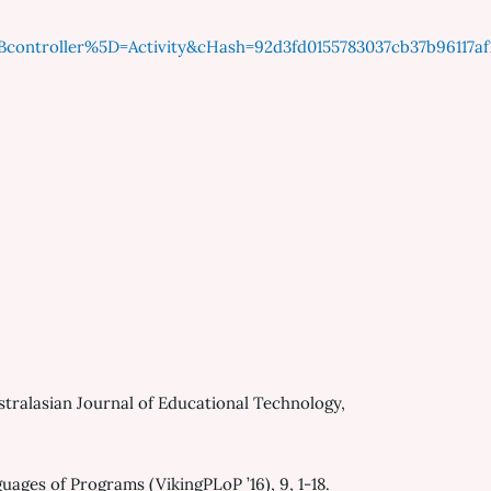
ntroller%5D=Activity&cHash=92d3fd0155783037cb37b96117af
ustralasian Journal of Educational Technology,
uages of Programs (VikingPLoP ’16), 9, 1-18.