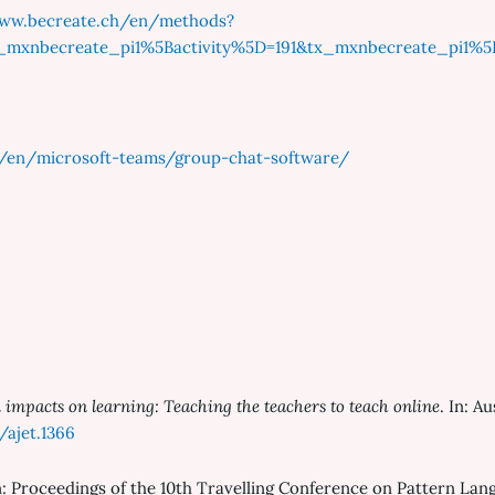
www.becreate.ch/en/methods?
xnbecreate_pi1%5Bactivity%5D=191&tx_mxnbecreate_pi1%5Bco
/en/microsoft-teams/group-chat-software/
 impacts on learning: Teaching the teachers to teach online
. In: A
/ajet.1366
In: Proceedings of the 10th Travelling Conference on Pattern Lang