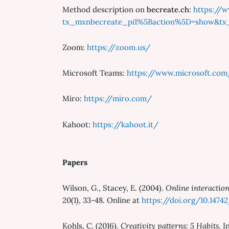
Method description on
becreate.ch
:
https://
tx_mxnbecreate_pi1%5Baction%5D=show&tx_m
Zoom:
https://zoom.us/
Microsoft Teams:
https://www.microsoft.com
Miro:
https://miro.com/
Kahoot:
https://kahoot.it/
Papers
Wilson, G., Stacey, E. (2004).
Online interaction
20(1), 33-48. Online at
https://doi.org/10.14742
Kohls, C. (2016).
Creativity patterns: 5 Habits
. 