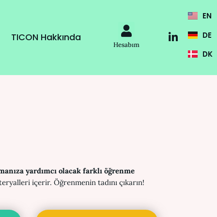
Menü
EN
L
DE
TICON Hakkında
i
Hesabım
n
DK
k
e
d
i
n
-
i
n
manıza yardımcı olacak farklı
öğrenme
ryalleri içerir. Öğrenmenin tadını çıkarın!