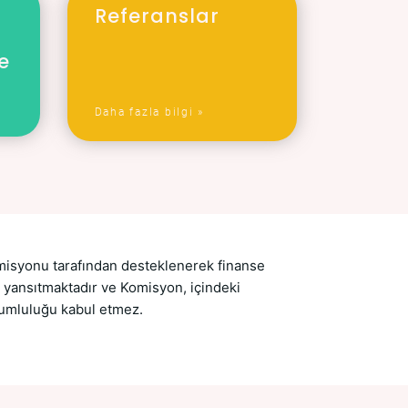
Referanslar
e
Daha fazla bilgi »
isyonu tarafından desteklenerek finanse
ni yansıtmaktadır ve Komisyon, içindeki
orumluluğu kabul etmez.