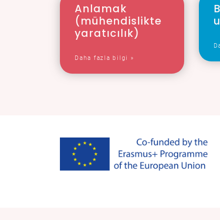
Anlamak
B
(mühendislikte
u
yaratıcılık)
Da
Daha fazla bilgi »