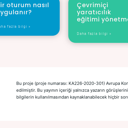
ir oturum nasıl
Çevrimiçi
ygulanır?
yaratıcılık
eğitimi yönetm
ha fazla bilgi »
Daha fazla bilgi »
Bu proje (proje numarası: KA226-2020-301) Avrupa Kom
edilmiştir. Bu yayının içeriği yalnızca yazarın görüşleri
bilgilerin kullanılmasından kaynaklanabilecek hiçbir s