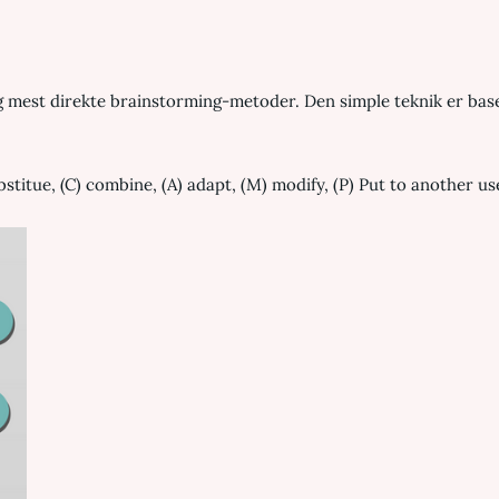
est direkte brainstorming-metoder. Den simple teknik er basere
itue, (C) combine, (A) adapt, (M) modify, (P) Put to another use,