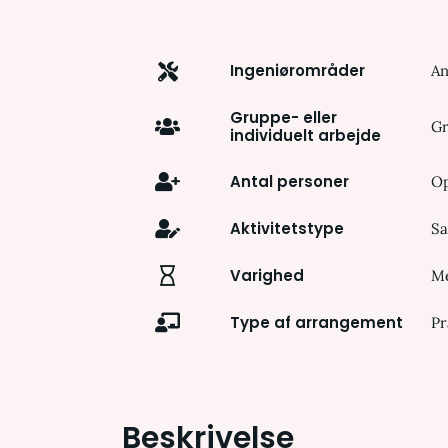
Ingeniørområder
An
Gruppe- eller
G
individuelt arbejde
Antal personer
Op
Aktivitetstype
Sa
Varighed
Me
Type af arrangement
Pr
Beskrivelse