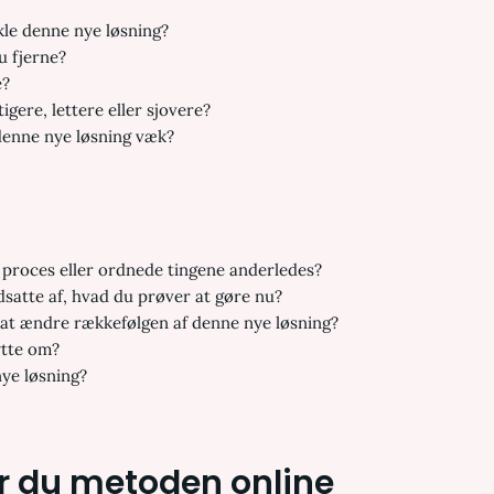
kle denne nye løsning?
du fjerne?
e?
gere, lettere eller sjovere?
f denne nye løsning væk?
e proces eller ordnede tingene anderledes?
dsatte af, hvad du prøver at gøre nu?
 at ændre rækkefølgen af denne nye løsning?
ytte om?
ye løsning?
 du metoden online