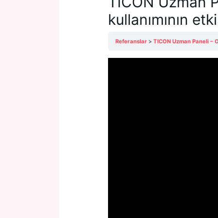
TICON Uzman Pan
kullanımının etki
Referanslar
TICON Uzman Paneli – Onl