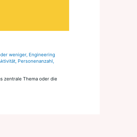
oder weniger
,
Engineering
tivität
,
Personenanzahl
,
as zentrale Thema oder die