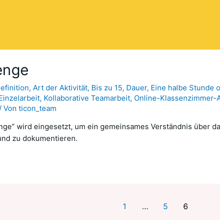
lenge
finition
,
Art der Aktivität
,
Bis zu 15
,
Dauer
,
Eine halbe Stunde 
inzelarbeit
,
Kollaborative Teamarbeit
,
Online-Klassenzimmer-Ak
/ Von
ticon_team
enge” wird eingesetzt, um ein gemeinsames Verständnis über d
und zu dokumentieren.
1
…
5
6