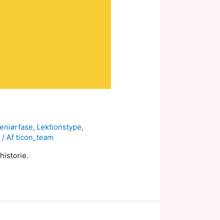
eniørfase
,
Lektionstype
,
d
/ Af
ticon_team
historie.