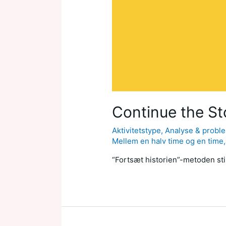
Continue the St
Aktivitetstype
,
Analyse & probl
Mellem en halv time og en time
“Fortsæt historien”-metoden stim