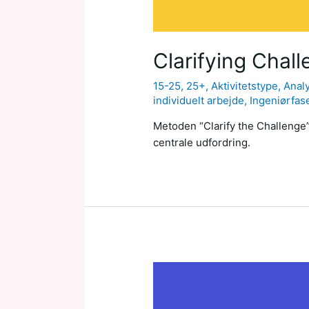
Clarifying Chal
15-25
,
25+
,
Aktivitetstype
,
Anal
individuelt arbejde
,
Ingeniørfas
Metoden “Clarify the Challenge” 
centrale udfordring.