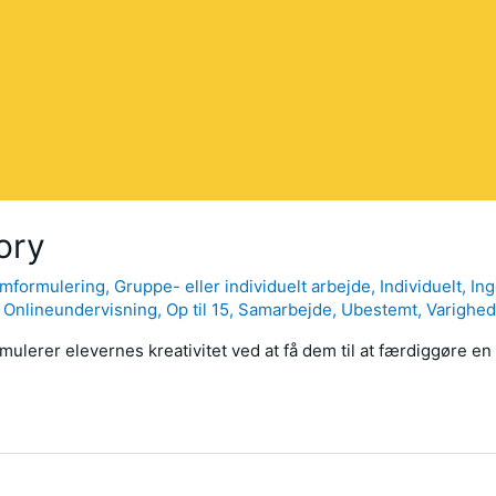
ory
emformulering
,
Gruppe- eller individuelt arbejde
,
Individuelt
,
Ing
,
Onlineundervisning
,
Op til 15
,
Samarbejde
,
Ubestemt
,
Varighe
ulerer elevernes kreativitet ved at få dem til at færdiggøre en 