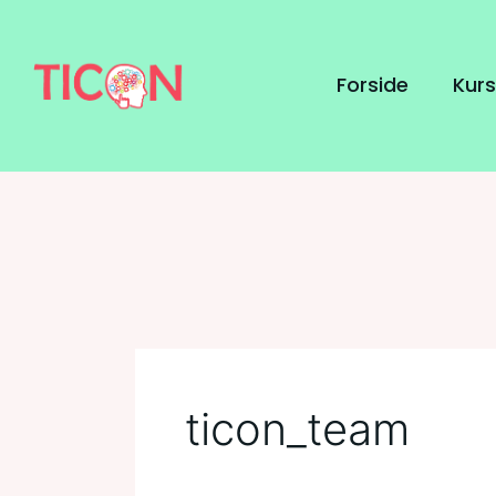
Gå
Posts
til
navigation
indholdet
Forside
Kurs
ticon_team