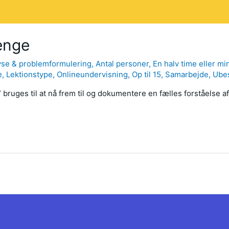
lenge
yse & problemformulering
,
Antal personer
,
En halv time eller mi
e
,
Lektionstype
,
Onlineundervisning
,
Op til 15
,
Samarbejde
,
Ube
bruges til at nå frem til og dokumentere en fælles forståelse a