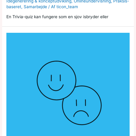
Idégenerering & konceptudvikling
,
Onlineundervisning
,
Praksis-
baseret
,
Samarbejde
/ Af
ticon_team
En Trivia-quiz kan fungere som en sjov isbryder eller