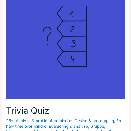
Trivia Quiz
25+
,
Analyse & problemformulering
,
Design & prototyping
,
En
halv time eller mindre
,
Evaluering & analyse
,
Gruppe
,