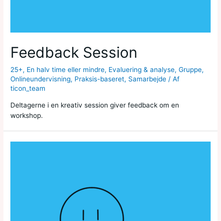
Feedback Session
25+
,
En halv time eller mindre
,
Evaluering & analyse
,
Gruppe
,
Onlineundervisning
,
Praksis-baseret
,
Samarbejde
/ Af
ticon_team
Deltagerne i en kreativ session giver feedback om en
workshop.