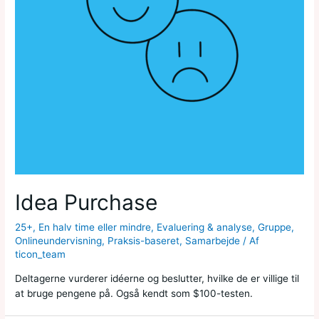
Idea Purchase
25+
,
En halv time eller mindre
,
Evaluering & analyse
,
Gruppe
,
Onlineundervisning
,
Praksis-baseret
,
Samarbejde
/ Af
ticon_team
Deltagerne vurderer idéerne og beslutter, hvilke de er villige til
at bruge pengene på. Også kendt som $100-testen.