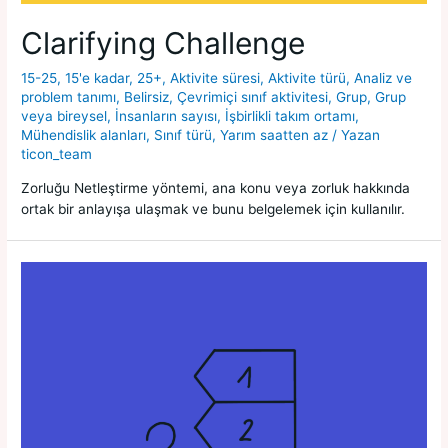
Clarifying Challenge
15-25
,
15'e kadar
,
25+
,
Aktivite süresi
,
Aktivite türü
,
Analiz ve
problem tanımı
,
Belirsiz
,
Çevrimiçi sınıf aktivitesi
,
Grup
,
Grup
veya bireysel
,
İnsanların sayısı
,
İşbirlikli takım ortamı
,
Mühendislik alanları
,
Sınıf türü
,
Yarım saatten az
/ Yazan
ticon_team
Zorluğu Netleştirme yöntemi, ana konu veya zorluk hakkında
ortak bir anlayışa ulaşmak ve bunu belgelemek için kullanılır.