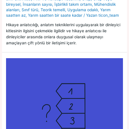
bireysel
,
İnsanların sayısı
,
İşbirlikli takım ortamı
,
Mühendislik
alanları
,
Sınıf türü
,
Teorik temelli
,
Uygulama odaklı
,
Yarım
saatten az
,
Yarım saatten bir saate kadar
/ Yazan
ticon_team
Hikaye anlatıcılığı, anlatım tekniklerini uygulayarak bir dinleyici
kitlesinin ilgisini çekmekle ilgilidir ve hikaye anlatıcısı ile
dinleyiciler arasında onlara duygusal olarak ulaşmayı
amaçlayan çift yönlü bir iletişimi içerir.