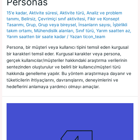
Personas
15'e kadar
,
Aktivite süresi
,
Aktivite türü
,
Analiz ve problem
tanımı
,
Belirsiz
,
Çevrimiçi sınıf aktivitesi
,
Fikir ve Konsept
Tasarımı
,
Grup
,
Grup veya bireysel
,
İnsanların sayısı
,
İşbirlikli
takım ortamı
,
Mühendislik alanları
,
Sınıf türü
,
Yarım saatten az
,
Yarım saatten bir saate kadar
/ Yazan
ticon_team
Persona, bir müşteri veya kullanıcı tipini temsil eden kurgusal
bir karakteri temsil eder. Kurgusal karakter veya persona,
gerçek kullanıcılar/müşteriler hakkındaki araştırma verilerinin
sentezinden oluşturulur ve belirli bir kullanıcı/müşteri türü
hakkında genelleme yapılır. Bu yöntem araştırmaya dayanır ve
tüketicilerin ihtiyaçlarını, davranışlarını, deneyimlerini ve
hedeflerini anlamaya yardımcı olmayı amaçlar.