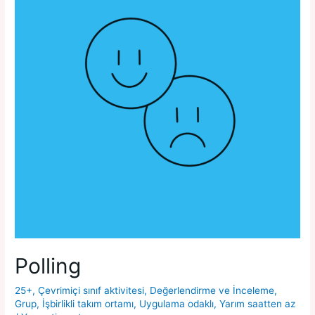
Polling
25+
,
Çevrimiçi sınıf aktivitesi
,
Değerlendirme ve İnceleme
,
Grup
,
İşbirlikli takım ortamı
,
Uygulama odaklı
,
Yarım saatten az