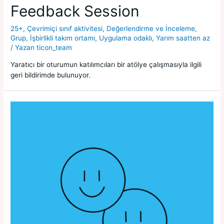
Feedback Session
25+
,
Çevrimiçi sınıf aktivitesi
,
Değerlendirme ve İnceleme
,
Grup
,
İşbirlikli takım ortamı
,
Uygulama odaklı
,
Yarım saatten az
/ Yazan
ticon_team
Yaratıcı bir oturumun katılımcıları bir atölye çalışmasıyla ilgili
geri bildirimde bulunuyor.