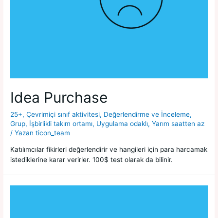
Idea Purchase
25+
,
Çevrimiçi sınıf aktivitesi
,
Değerlendirme ve İnceleme
,
Grup
,
İşbirlikli takım ortamı
,
Uygulama odaklı
,
Yarım saatten az
/ Yazan
ticon_team
Katılımcılar fikirleri değerlendirir ve hangileri için para harcamak
istediklerine karar verirler. 100$ test olarak da bilinir.