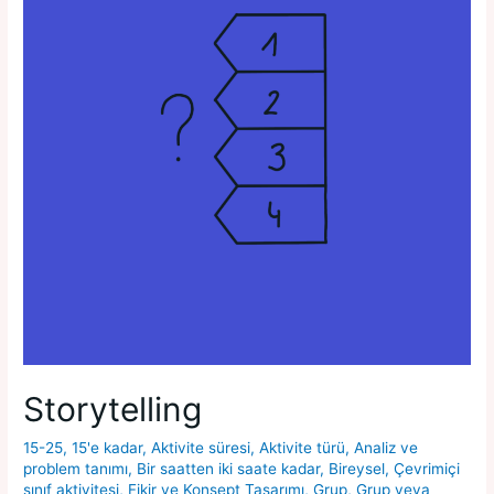
Storytelling
15-25
,
15'e kadar
,
Aktivite süresi
,
Aktivite türü
,
Analiz ve
problem tanımı
,
Bir saatten iki saate kadar
,
Bireysel
,
Çevrimiçi
sınıf aktivitesi
,
Fikir ve Konsept Tasarımı
,
Grup
,
Grup veya