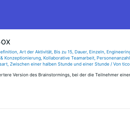
Box
finition
,
Art der Aktivität
,
Bis zu 15
,
Dauer
,
Einzeln
,
Engineerin
 & Konzeptionierung
,
Kollaborative Teamarbeit
,
Personenanzah
sart
,
Zwischen einer halben Stunde und einer Stunde
/ Von
tic
iertere Version des Brainstormings, bei der die Teilnehmer ei