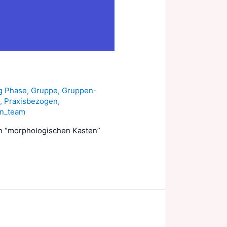
g Phase
,
Gruppe
,
Gruppen-
l
,
Praxisbezogen
,
on_team
nen “morphologischen Kasten”