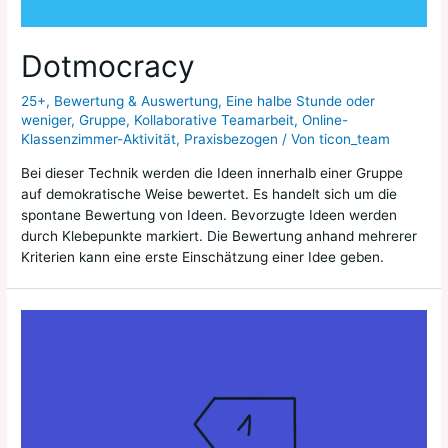
Dotmocracy
25+
,
Bewertung & Auswertung
,
Eine halbe Stunde oder
weniger
,
Gruppe
,
Kollaborative Teamarbeit
,
Online-
Klassenzimmer-Aktivität
,
Praxisbezogen
/ Von
ticon_team
Bei dieser Technik werden die Ideen innerhalb einer Gruppe
auf demokratische Weise bewertet. Es handelt sich um die
spontane Bewertung von Ideen. Bevorzugte Ideen werden
durch Klebepunkte markiert. Die Bewertung anhand mehrerer
Kriterien kann eine erste Einschätzung einer Idee geben.