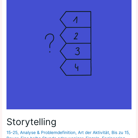
Storytelling
15-25
,
Analyse & Problemdefinition
,
Art der Aktivität
,
Bis zu 15
,