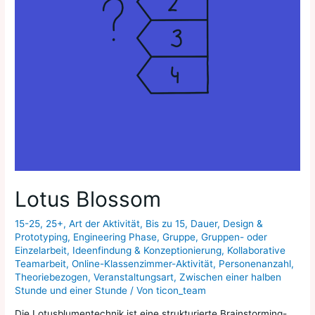
Lotus Blossom
15-25
,
25+
,
Art der Aktivität
,
Bis zu 15
,
Dauer
,
Design &
Prototyping
,
Engineering Phase
,
Gruppe
,
Gruppen- oder
Einzelarbeit
,
Ideenfindung & Konzeptionierung
,
Kollaborative
Teamarbeit
,
Online-Klassenzimmer-Aktivität
,
Personenanzahl
,
Theoriebezogen
,
Veranstaltungsart
,
Zwischen einer halben
Stunde und einer Stunde
/ Von
ticon_team
Die Lotusblumentechnik ist eine strukturierte Brainstorming-