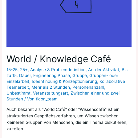
World / Knowledge Café
15-25
,
25+
,
Analyse & Problemdefinition
,
Art der Aktivität
,
Bis
zu 15
,
Dauer
,
Engineering Phase
,
Gruppe
,
Gruppen- oder
Einzelarbeit
,
Ideenfindung & Konzeptionierung
,
Kollaborative
Teamarbeit
,
Mehr als 2 Stunden
,
Personenanzahl
,
Unbestimmt
,
Veranstaltungsart
,
Zwischen einer und zwei
Stunden
/ Von
ticon_team
Auch bekannt als “World Café” oder “Wissenscafé” ist ein
strukturiertes Gesprächsverfahren, um Wissen zwischen
kleineren Gruppen von Menschen, die ein Thema diskutieren,
zu teilen.