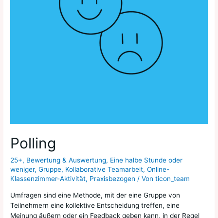
Polling
25+
,
Bewertung & Auswertung
,
Eine halbe Stunde oder
weniger
,
Gruppe
,
Kollaborative Teamarbeit
,
Online-
Klassenzimmer-Aktivität
,
Praxisbezogen
/ Von
ticon_team
Umfragen sind eine Methode, mit der eine Gruppe von
Teilnehmern eine kollektive Entscheidung treffen, eine
Meinung äußern oder ein Feedback geben kann, in der Regel