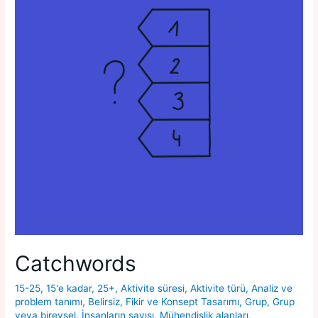
Catchwords
15-25
,
15'e kadar
,
25+
,
Aktivite süresi
,
Aktivite türü
,
Analiz ve
problem tanımı
,
Belirsiz
,
Fikir ve Konsept Tasarımı
,
Grup
,
Grup
veya bireysel
,
İnsanların sayısı
,
Mühendislik alanları
,