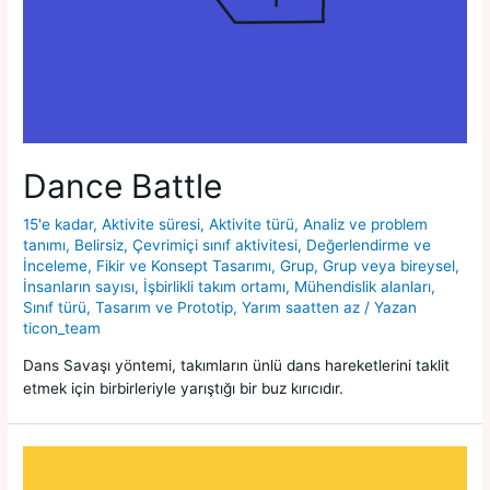
Dance Battle
15'e kadar
,
Aktivite süresi
,
Aktivite türü
,
Analiz ve problem
tanımı
,
Belirsiz
,
Çevrimiçi sınıf aktivitesi
,
Değerlendirme ve
İnceleme
,
Fikir ve Konsept Tasarımı
,
Grup
,
Grup veya bireysel
,
İnsanların sayısı
,
İşbirlikli takım ortamı
,
Mühendislik alanları
,
Sınıf türü
,
Tasarım ve Prototip
,
Yarım saatten az
/ Yazan
ticon_team
Dans Savaşı yöntemi, takımların ünlü dans hareketlerini taklit
etmek için birbirleriyle yarıştığı bir buz kırıcıdır.