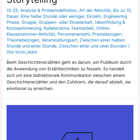
15-25
,
Analyse & Problemdefinition
,
Art der Aktivität
,
Bis zu 15
,
Dauer
,
Eine halbe Stunde oder weniger
,
Einzeln
,
Engineering
Phase
,
Gruppe
,
Gruppen- oder Einzelarbeit
,
Ideenfindung &
Konzeptionierung
,
Kollaborative Teamarbeit
,
Online-
Klassenzimmer-Aktivität
,
Personenanzahl
,
Praxisbezogen
,
Theoriebezogen
,
Veranstaltungsart
,
Zwischen einer halben
Stunde und einer Stunde
,
Zwischen einer und zwei Stunden
/
Von
ticon_team
Beim Geschichtenerzählen geht es darum, ein Publikum durch
die Anwendung von Erzähltechniken zu fesseln. Es handelt
sich um eine bidirektionale Kommunikation zwischen einem
Geschichtenerzähler und den Zuhörern, die darauf abzielt, sie
emotional zu erreichen.