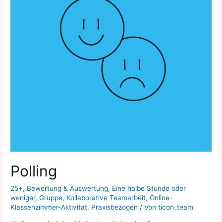
Polling
25+
,
Bewertung & Auswertung
,
Eine halbe Stunde oder
weniger
,
Gruppe
,
Kollaborative Teamarbeit
,
Online-
Klassenzimmer-Aktivität
,
Praxisbezogen
/ Von
ticon_team