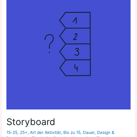
Storyboard
15-25
,
25+
,
Art der Aktivität
,
Bis zu 15
,
Dauer
,
Design &