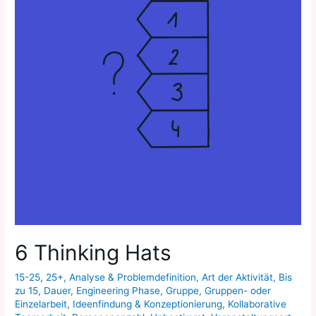
6 Thinking Hats
15-25
,
25+
,
Analyse & Problemdefinition
,
Art der Aktivität
,
Bis
zu 15
,
Dauer
,
Engineering Phase
,
Gruppe
,
Gruppen- oder
Einzelarbeit
,
Ideenfindung & Konzeptionierung
,
Kollaborative