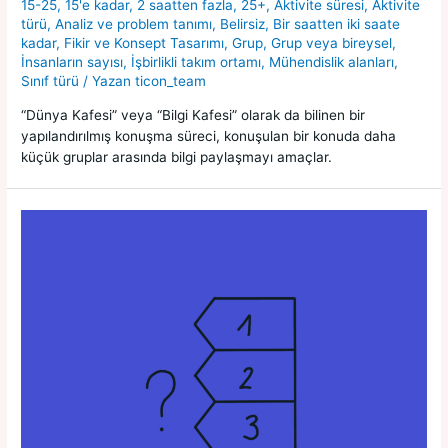
15-25
,
15'e kadar
,
2 saatten fazla
,
25+
,
Aktivite süresi
,
Aktivite
türü
,
Analiz ve problem tanımı
,
Belirsiz
,
Bir saatten iki saate
kadar
,
Fikir ve Konsept Tasarımı
,
Grup
,
Grup veya bireysel
,
İnsanların sayısı
,
İşbirlikli takım ortamı
,
Mühendislik alanları
,
Sınıf türü
/ Yazan
ticon_team
“Dünya Kafesi” veya “Bilgi Kafesi” olarak da bilinen bir
yapılandırılmış konuşma süreci, konuşulan bir konuda daha
küçük gruplar arasında bilgi paylaşmayı amaçlar.