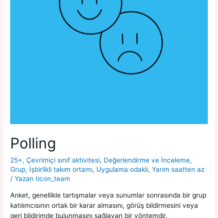
Polling
25+
,
Çevrimiçi sınıf aktivitesi
,
Değerlendirme ve İnceleme
,
Grup
,
İşbirlikli takım ortamı
,
Uygulama odaklı
,
Yarım saatten az
/ Yazan
ticon_team
Anket, genellikle tartışmalar veya sunumlar sonrasında bir grup
katılımcısının ortak bir karar almasını, görüş bildirmesini veya
geri bildirimde bulunmasını sağlayan bir yöntemdir.