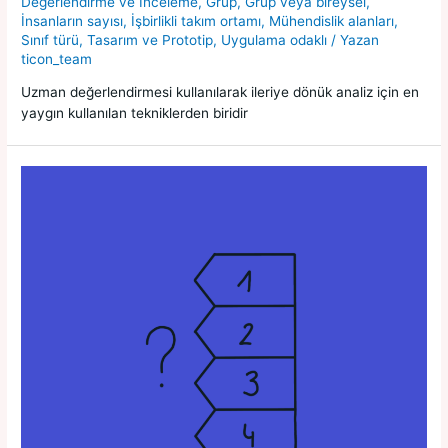
Değerlendirme ve İnceleme
,
Grup
,
Grup veya bireysel
,
İnsanların sayısı
,
İşbirlikli takım ortamı
,
Mühendislik alanları
,
Sınıf türü
,
Tasarım ve Prototip
,
Uygulama odaklı
/ Yazan
ticon_team
Uzman değerlendirmesi kullanılarak ileriye dönük analiz için en
yaygın kullanılan tekniklerden biridir