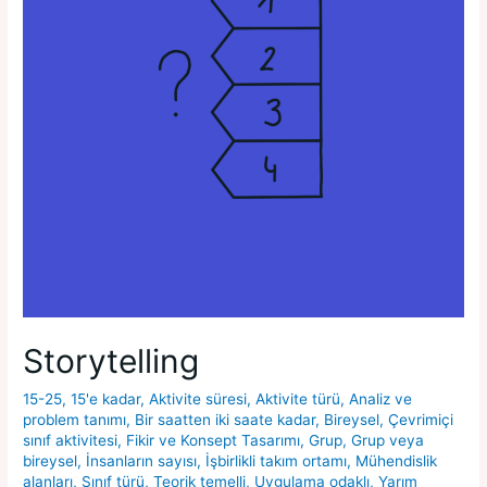
Storytelling
15-25
,
15'e kadar
,
Aktivite süresi
,
Aktivite türü
,
Analiz ve
problem tanımı
,
Bir saatten iki saate kadar
,
Bireysel
,
Çevrimiçi
sınıf aktivitesi
,
Fikir ve Konsept Tasarımı
,
Grup
,
Grup veya
bireysel
,
İnsanların sayısı
,
İşbirlikli takım ortamı
,
Mühendislik
alanları
,
Sınıf türü
,
Teorik temelli
,
Uygulama odaklı
,
Yarım