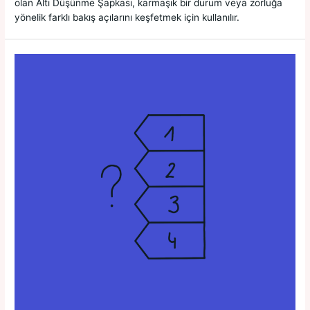
olan Altı Düşünme Şapkası, karmaşık bir durum veya zorluğa
yönelik farklı bakış açılarını keşfetmek için kullanılır.