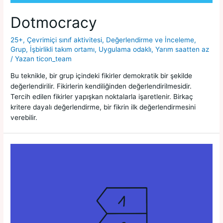
Dotmocracy
25+
,
Çevrimiçi sınıf aktivitesi
,
Değerlendirme ve İnceleme
,
Grup
,
İşbirlikli takım ortamı
,
Uygulama odaklı
,
Yarım saatten az
/ Yazan
ticon_team
Bu teknikle, bir grup içindeki fikirler demokratik bir şekilde
değerlendirilir. Fikirlerin kendiliğinden değerlendirilmesidir.
Tercih edilen fikirler yapışkan noktalarla işaretlenir. Birkaç
kritere dayalı değerlendirme, bir fikrin ilk değerlendirmesini
verebilir.