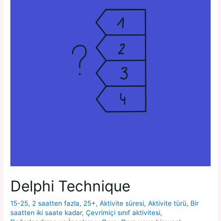
Delphi Technique
15-25
,
2 saatten fazla
,
25+
,
Aktivite süresi
,
Aktivite türü
,
Bir
saatten iki saate kadar
,
Çevrimiçi sınıf aktivitesi
,