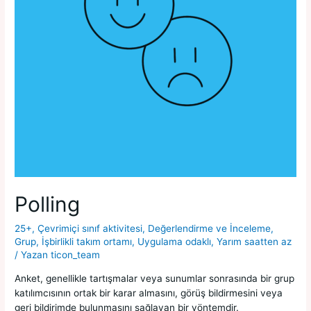
Polling
25+
,
Çevrimiçi sınıf aktivitesi
,
Değerlendirme ve İnceleme
,
Grup
,
İşbirlikli takım ortamı
,
Uygulama odaklı
,
Yarım saatten az
/ Yazan
ticon_team
Anket, genellikle tartışmalar veya sunumlar sonrasında bir grup
katılımcısının ortak bir karar almasını, görüş bildirmesini veya
geri bildirimde bulunmasını sağlayan bir yöntemdir.