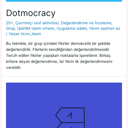
Dotmocracy
25+
,
Çevrimiçi sınıf aktivitesi
,
Değerlendirme ve İnceleme
,
Grup
,
İşbirlikli takım ortamı
,
Uygulama odaklı
,
Yarım saatten az
/ Yazan
ticon_team
Bu teknikle, bir grup içindeki fikirler demokratik bir şekilde
değerlendirilir. Fikirlerin kendiliğinden değerlendirilmesidir.
Tercih edilen fikirler yapışkan noktalarla işaretlenir. Birkaç
kritere dayalı değerlendirme, bir fikrin ilk değerlendirmesini
verebilir.