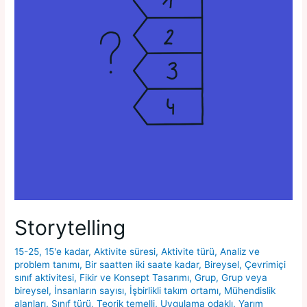
Storytelling
15-25
,
15'e kadar
,
Aktivite süresi
,
Aktivite türü
,
Analiz ve
problem tanımı
,
Bir saatten iki saate kadar
,
Bireysel
,
Çevrimiçi
sınıf aktivitesi
,
Fikir ve Konsept Tasarımı
,
Grup
,
Grup veya
bireysel
,
İnsanların sayısı
,
İşbirlikli takım ortamı
,
Mühendislik
alanları
,
Sınıf türü
,
Teorik temelli
,
Uygulama odaklı
,
Yarım