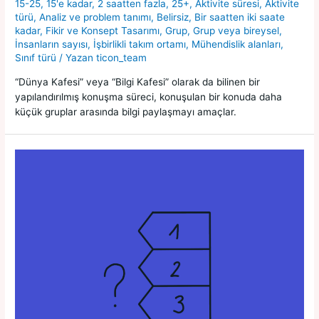
15-25
,
15'e kadar
,
2 saatten fazla
,
25+
,
Aktivite süresi
,
Aktivite
türü
,
Analiz ve problem tanımı
,
Belirsiz
,
Bir saatten iki saate
kadar
,
Fikir ve Konsept Tasarımı
,
Grup
,
Grup veya bireysel
,
İnsanların sayısı
,
İşbirlikli takım ortamı
,
Mühendislik alanları
,
Sınıf türü
/ Yazan
ticon_team
“Dünya Kafesi” veya “Bilgi Kafesi” olarak da bilinen bir
yapılandırılmış konuşma süreci, konuşulan bir konuda daha
küçük gruplar arasında bilgi paylaşmayı amaçlar.