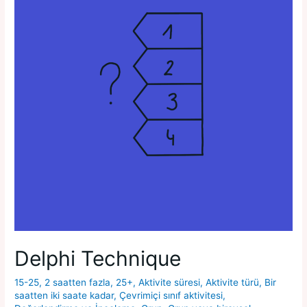
Delphi Technique
15-25
,
2 saatten fazla
,
25+
,
Aktivite süresi
,
Aktivite türü
,
Bir
saatten iki saate kadar
,
Çevrimiçi sınıf aktivitesi
,