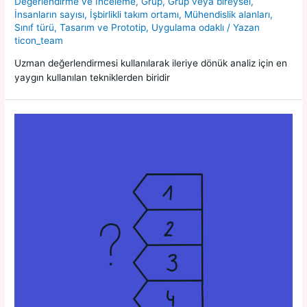
Değerlendirme ve İnceleme
,
Grup
,
Grup veya bireysel
,
İnsanların sayısı
,
İşbirlikli takım ortamı
,
Mühendislik alanları
,
Sınıf türü
,
Tasarım ve Prototip
,
Uygulama odaklı
/ Yazan
ticon_team
Uzman değerlendirmesi kullanılarak ileriye dönük analiz için en
yaygın kullanılan tekniklerden biridir