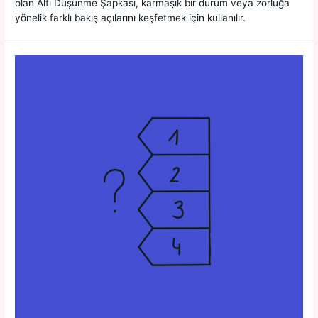
olan Altı Düşünme Şapkası, karmaşık bir durum veya zorluğa
yönelik farklı bakış açılarını keşfetmek için kullanılır.