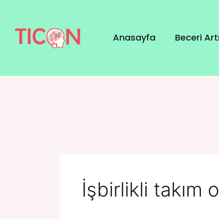
İçeriğe
Posts
atla
navigation
Anasayfa
Beceri Ar
İşbirlikli takım 