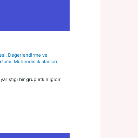
esi
,
Değerlendirme ve
ortamı
,
Mühendislik alanları
,
arıştığı bir grup etkinliğidir.