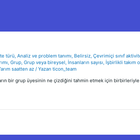
ite türü
,
Analiz ve problem tanımı
,
Belirsiz
,
Çevrimiçi sınıf aktivit
rımı
,
Grup
,
Grup veya bireysel
,
İnsanların sayısı
,
İşbirlikli takım 
Yarım saatten az
/ Yazan
ticon_team
ın bir grup üyesinin ne çizdiğini tahmin etmek için birbirleriyle y