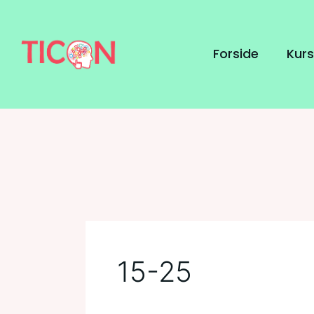
Gå
Posts
til
navigation
indholdet
Forside
Kurs
15-25