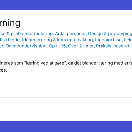
rning
yse & problemformulering
,
Antal personer
,
Design & prototypin
lt arbejde
,
Idégenerering & konceptudvikling
,
Ingeniørfase
,
Lek
er
,
Onlineundervisning
,
Op til 15
,
Over 2 timer
,
Praksis-baseret
,
ineres som “læring ved at gøre”, da det blander læring med er
ces.