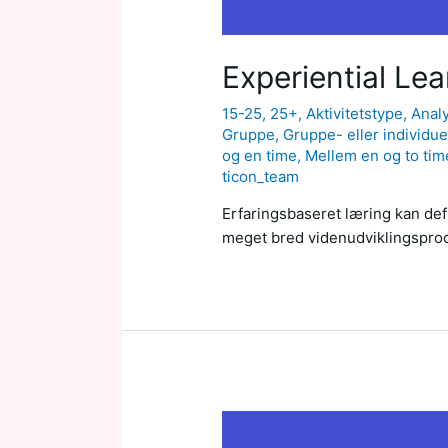
Experiential Lea
15-25
,
25+
,
Aktivitetstype
,
Anal
Gruppe
,
Gruppe- eller individue
og en time
,
Mellem en og to tim
ticon_team
Erfaringsbaseret læring kan def
meget bred videnudviklingspro