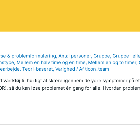
yse & problemformulering
,
Antal personer
,
Gruppe
,
Gruppe- elle
nstype
,
Mellem en halv time og en time
,
Mellem en og to timer
,
iearbejde
,
Teori-baseret
,
Varighed
/ Af
ticon_team
vt værktøj til hurtigt at skære igennem de ydre symptomer på et
), så du kan løse problemet én gang for alle. Hvordan problem