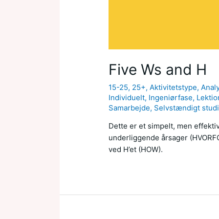
Five Ws and H
15-25
,
25+
,
Aktivitetstype
,
Anal
Individuelt
,
Ingeniørfase
,
Lektio
Samarbejde
,
Selvstændigt stud
Dette er et simpelt, men effekti
underliggende årsager (HVORFOR
ved H’et (HOW).