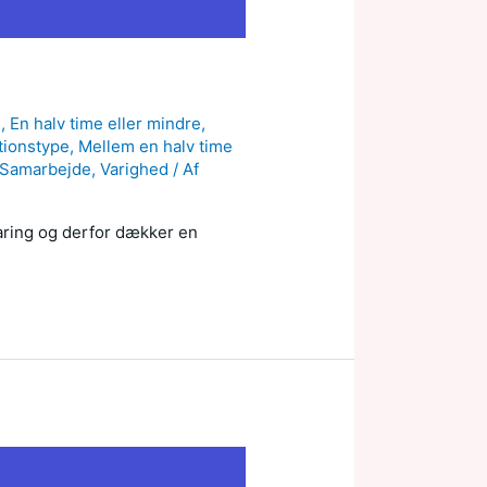
g
,
En halv time eller mindre
,
tionstype
,
Mellem en halv time
Samarbejde
,
Varighed
/ Af
faring og derfor dækker en