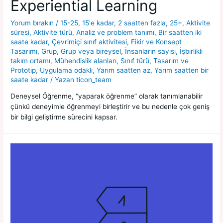
Experiential Learning
Yorum bırakın
/
15-25
,
15'e kadar
,
2 saatten fazla
,
25+
,
Aktivite
süresi
,
Aktivite türü
,
Analiz ve problem tanımı
,
Bir saatten iki
saate kadar
,
Çevrimiçi sınıf aktivitesi
,
Fikir ve Konsept
Tasarımı
,
Grup
,
Grup veya bireysel
,
İnsanların sayısı
,
İşbirlikli
takım ortamı
,
Mühendislik alanları
,
Sınıf türü
,
Tasarım ve
Prototip
,
Uygulama odaklı
,
Yarım saatten az
,
Yarım saatten bir
saate kadar
/ Yazan
ticon_team
Deneysel Öğrenme, “yaparak öğrenme” olarak tanımlanabilir
çünkü deneyimle öğrenmeyi birleştirir ve bu nedenle çok geniş
bir bilgi geliştirme sürecini kapsar.