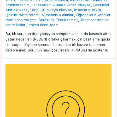
15-25
,
15'e kadar
,
25+
,
Aktivite süresi
,
Aktivite türü
,
Analiz ve
problem tanımı
,
Bir saatten iki saate kadar
,
Bireysel
,
Çevrimiçi
sınıf aktivitesi
,
Grup
,
Grup veya bireysel
,
İnsanların sayısı
,
İşbirlikli takım ortamı
,
Mühendislik alanları
,
Öğrencilerin kendileri
tarafından çalışma
,
Sınıf türü
,
Teorik temelli
,
Yarım saatten bir
saate kadar
/ Yazan
ticon_team
Bu, bir sorunun dışa yansıyan semptomlarını hızla keserek altta
yatan nedenleri (NEDEN) ortaya çıkarmak için basit ama güçlü
bir araçtır, böylece sorunun üstesinden bir kez ve tamamen
gelebilirsiniz. Sorunun nasıl çözüleceği H (NASIL) ile gösterilir.