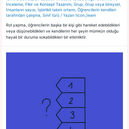
İnceleme
,
Fikir ve Konsept Tasarımı
,
Grup
,
Grup veya bireysel
,
İnsanların sayısı
,
İşbirlikli takım ortamı
,
Öğrencilerin kendileri
tarafından çalışma
,
Sınıf türü
/ Yazan
ticon_team
Rol yapma, öğrencilerin başka bir kişi gibi hareket edebildikleri
veya düşünebildikleri ve kendilerini her şeyin mümkün olduğu
hayali bir duruma sokabildikleri bir etkinliktir.