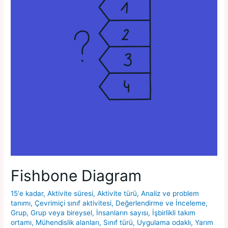
Fishbone Diagram
15'e kadar
,
Aktivite süresi
,
Aktivite türü
,
Analiz ve problem
tanımı
,
Çevrimiçi sınıf aktivitesi
,
Değerlendirme ve İnceleme
,
Grup
,
Grup veya bireysel
,
İnsanların sayısı
,
İşbirlikli takım
ortamı
,
Mühendislik alanları
,
Sınıf türü
,
Uygulama odaklı
,
Yarım