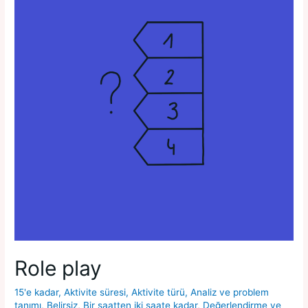
Role play
15'e kadar
,
Aktivite süresi
,
Aktivite türü
,
Analiz ve problem
tanımı
,
Belirsiz
,
Bir saatten iki saate kadar
,
Değerlendirme ve